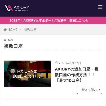
2022年！AXIORYお年玉ボーナス実施中！詳細はこちら
複数口座
HOME
TAG
複数口座
2022年3月27日
AXIORYの追加口座・複
数口座の作成方法！！
【最大10口座】
続きを読む