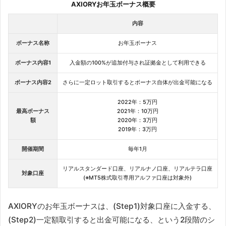
AXIORYお年玉ボーナス概要
内容
ボーナス名称
お年玉ボーナス
ボーナス内容1
入金額の100%が追加付与され証拠金として利用できる
ボーナス内容2
さらに一定ロット取引するとボーナス自体が出金可能になる
2022年：5万円
最高ボーナス
2021年：10万円
額
2020年：3万円
2019年：3万円
開催期間
毎年1月
リアルスタンダード口座、リアルナノ口座、リアルテラ口座
対象口座
(※MT5株式取引専用アルファ口座は対象外)
AXIORYのお年玉ボーナスは、(Step1)対象口座に入金する、
(Step2)一定額取引すると出金可能になる、という2段階のシ