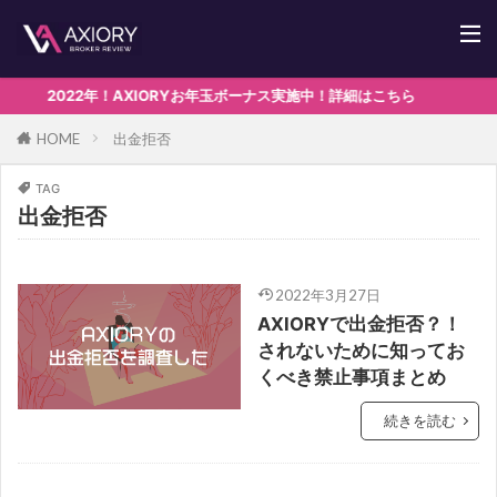
2022年！AXIORYお年玉ボーナス実施中！詳細はこちら
出金拒否
HOME
TAG
出金拒否
2022年3月27日
AXIORYで出金拒否？！
されないために知ってお
くべき禁止事項まとめ
続きを読む